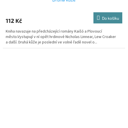
Do košíku
112 Kč
Kniha navazuje na předcházející romány Kaišó a Plovoucí
město.Vystupují v ní opět hrdinové Nicholas Linnear, Lew Croaker
a další. Druhá kůže je poslední ve volné řadě novel o...