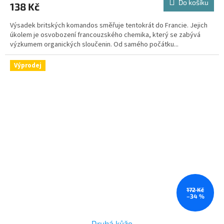
Do košíku
138 Kč
Výsadek britských komandos směřuje tentokrát do Francie. Jejich
úkolem je osvobození francouzského chemika, který se zabývá
výzkumem organických sloučenin. Od samého počátku...
Výprodej
172 Kč
–34 %
Druhá kůže