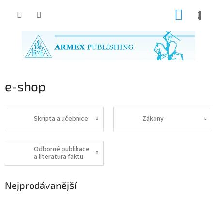
Přejít
NÁKUP
na
obsah
KOŠÍK
e-shop
Skripta a učebnice
Zákony
Odborné publikace
a literatura faktu
Nejprodávanější