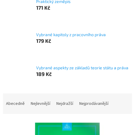
Praktický zeměpis
171 Kč
Vybrané kapitoly z pracovního práva
179 Kč
Vybrané aspekty ze základů teorie státu a práva
189 Kč
Ř
a
Abecedně
Nejlevnější
Nejdražší
Nejprodávanější
z
e
V
n
ý
í