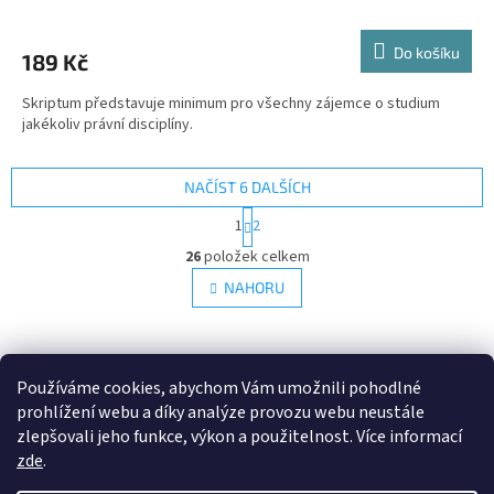
Do košíku
189 Kč
Skriptum představuje minimum pro všechny zájemce o studium
jakékoliv právní disciplíny.
NAČÍST 6 DALŠÍCH
S
1
2
t
O
r
26
položek celkem
v
á
l
NAHORU
n
á
k
d
o
v
Z
a
á
c
á
armexpublishing.cz
WAKENHAT
eshop WAKENHAT
n
Používáme cookies, abychom Vám umožnili pohodlné
í
p
í
prohlížení webu a díky analýze provozu webu neustále
p
a
WAKENHAT
r
zlepšovali jeho funkce, výkon a použitelnost. Více informací
t
v
zde
.
í
k