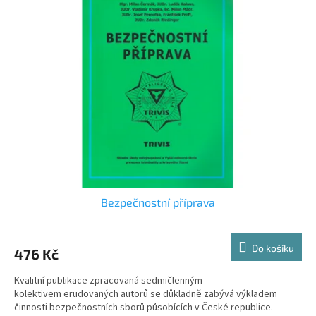
p
p
i
r
s
o
p
d
r
u
o
k
d
t
u
ů
k
t
ů
Bezpečnostní příprava
Do košíku
476 Kč
Kvalitní publikace zpracovaná sedmičlenným
kolektivem erudovaných autorů se důkladně zabývá výkladem
činnosti bezpečnostních sborů působících v České republice.