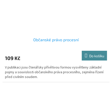
Občanské právo procesní
Do košíku
109 Kč
V publikaci jsou čtenářsky přívětivou formou vysvětleny základní
pojmy a souvislosti občanského práva procesního, zejména řízení
před civilním soudem.