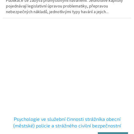
Publikace se zabývá průmyslovými haváriemi. Jednotlivé kapitoly
pojednávají legislativní úpravou problematiky, přepravou
nebezpečných nákladů, jednotlivými typy havárií a jejich...
Psychologie ve služební činnosti strážníka obecní
(městské) policie a strážného civilní bezpečnostní
služby