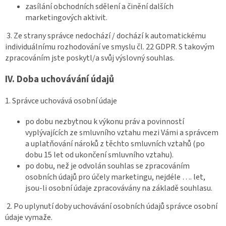
zasílání obchodních sdělení a činění dalších
marketingových aktivit.
3. Ze strany správce nedochází / dochází k automatickému
individuálnímu rozhodování ve smyslu čl. 22 GDPR. S takovým
zpracováním jste poskytl/a svůj výslovný souhlas.
IV.
Doba uchovávání údajů
1. Správce uchovává osobní údaje
po dobu nezbytnou k výkonu práv a povinností
vyplývajících ze smluvního vztahu mezi Vámi a správcem
a uplatňování nároků z těchto smluvních vztahů (po
dobu 15 let od ukončení smluvního vztahu).
po dobu, než je odvolán souhlas se zpracováním
osobních údajů pro účely marketingu, nejdéle …. let,
jsou-li osobní údaje zpracovávány na základě souhlasu.
2. Po uplynutí doby uchovávání osobních údajů správce osobní
údaje vymaže.