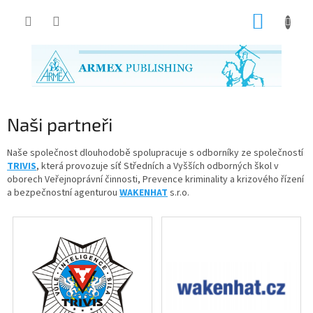
Přejít
NÁKUP
na
obsah
KOŠÍK
Naši partneři
Naše společnost dlouhodobě spolupracuje s odborníky ze společností
TRIVIS
, která provozuje síť Středních a Vyšších odborných škol v
oborech Veřejnoprávní činnosti, Prevence kriminality a krizového řízení
a bezpečnostní agenturou
WAKENHAT
s.r.o.