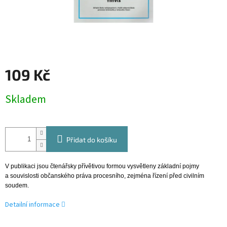
109 Kč
Měrná
Skladem
cena:
Přidat do košíku
V publikaci jsou čtenářsky přívětivou formou vysvětleny základní pojmy
a souvislosti občanského práva procesního, zejména řízení před civilním
soudem.
Detailní informace