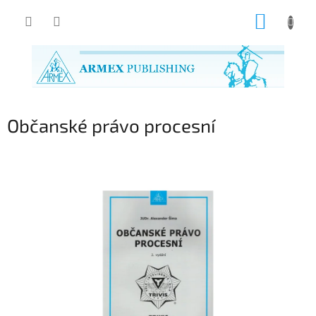
Přejít
NÁKUP
na
obsah
KOŠÍK
Občanské právo procesní