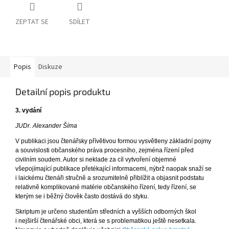
ZEPTAT SE
SDÍLET
Popis
Diskuze
Detailní popis produktu
3. vydání
JUDr. Alexander Šíma
V publikaci jsou čtenářsky přívětivou formou vysvětleny základní pojmy
a souvislosti občanského práva procesního, zejména řízení před
civilním soudem. Autor si neklade za cíl vytvoření objemné
všepojímající publikace přetékající informacemi, nýbrž naopak snaží se
i laickému čtenáři stručně a srozumitelně přiblížit a objasnit podstatu
relativně komplikované matérie občanského řízení, tedy řízení, se
kterým se i běžný člověk často dostává do styku.
Skriptum je určeno studentům středních a vyšších odborných škol
i nejširší čtenářské obci, která se s problematikou ještě nesetkala.