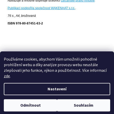
Navazuje a vhodně doplňuje učebnici
Občanské právo hmotné
Publikaci podpořila společnost
WAKENHAT s.r.o.
.
76 s., A4, brožovaná
ISBN
978-80-87451-63-2
Z
á
armexpublishing.cz
WAKENHAT
eshop WAKENHAT
Používáme cookies, abychom Vám umožnili pohodlné
p
prohlížení webu a díky analýze provozu webu neustále
a
WAKENHAT
zlepšovali jeho funkce, výkon a použitelnost. Více informací
t
zde
.
í
Nastavení
Vytvořil Shoptet
Odmítnout
Souhlasím
Copyright 2026
Armex Publishing, s.r.o.
. Všechna práva vyhrazena.