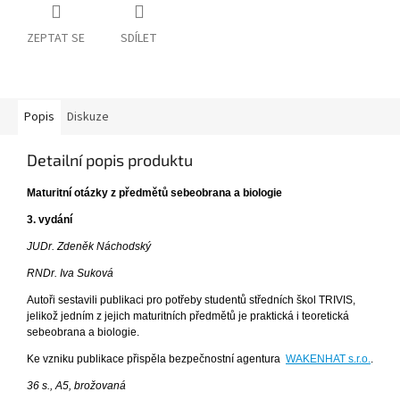
ZEPTAT SE
SDÍLET
Popis
Diskuze
Detailní popis produktu
Maturitní otázky z předmětů sebeobrana a biologie
3. vydání
JUDr. Zdeněk Náchodský
RNDr. Iva Suková
Autoři sestavili publikaci pro potřeby studentů středních škol TRIVIS,
jelikož jedním z jejich maturitních předmětů je praktická i teoretická
sebeobrana a biologie.
Ke vzniku publikace přispěla bezpečnostní agentura
WAKENHAT s.r.o.
.
36 s., A5, brožovaná